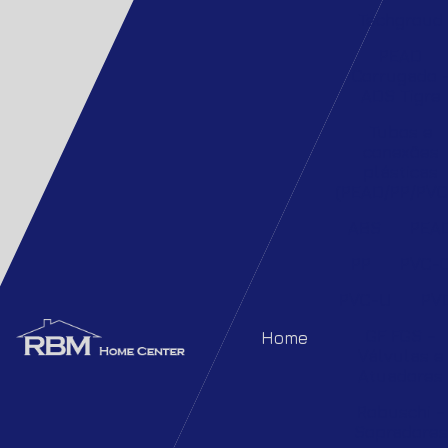
Techgroud
PEAD
Corrugado 
ADS Tigre
Tubos e
conexões
plásticas
(PEAD/PP/PVC
ABS
PEA
PP
PVC-
PVC-U
PV
GF FGS –
Home
Válvulas e
Atuadores
Robuschi –
Sopradores