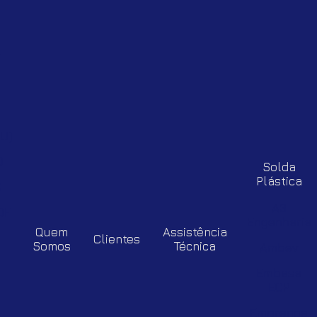
-
U)
D
Solda
Plástica
C
A3
DF
Engenharia
Quem
Assistência
Clientes
Somos
Técnica
Ambev
Embasa
ECP
Emprenge