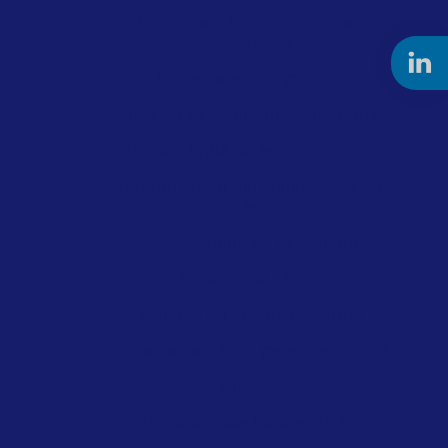
Empresas de compressores
industriais
Linha de ar comprimido
Linha de ar comprimido industrial
Projeto linha de ar comprimido
Quanto custa um compressor de
ar
Secador de linha de ar comprimido
Sistema de vácuo
Sistema de vácuo industrial
Sistema de vácuo para transporte
Conexões
Conexão pead eletrofusão