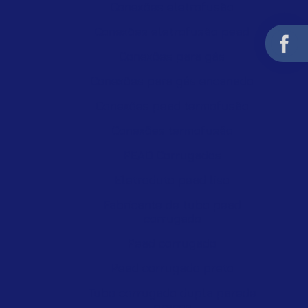
Conexões eletrofusão
Conexões eletrofusão pead
Conexões para gás
Conexões para gás encanado
Conexões pead termofusão
Conexões termofusão
PEAD Corrugados
Eletroduto pead liso
Fabricante de tubo pead
corrugado
Pead corrugado
Pead corrugado preto
Tubo corrugado dupla parede
preços