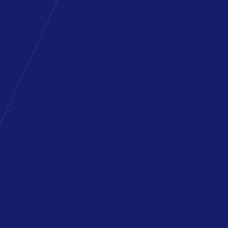
Compressores de Ar
Compressor de ar industrial
Compressor de ar industrial 500
litros
Compressor de ar preço
Compressor de ar trifásico
Compressor de ar valor
Conserto de compressor
Conserto de compressor de ar
comprimido
Custo compressor de ar
Empresa compressor de ar
Empresa que vende compressor