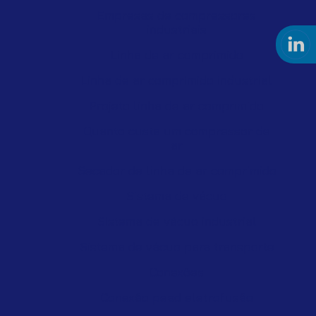
Empresas de compressores
industriais
Linha de ar comprimido
Linha de ar comprimido industrial
Projeto linha de ar comprimido
Quanto custa um compressor de
ar
Secador de linha de ar comprimido
Sistema de vácuo
Sistema de vácuo industrial
Sistema de vácuo para transporte
Conexões
Conexão pead eletrofusão