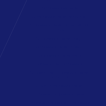
Compressores de Ar
Compressor de ar industrial
Compressor de ar industrial 500
litros
Compressor de ar preço
Compressor de ar trifásico
Compressor de ar valor
Conserto de compressor
Conserto de compressor de ar
comprimido
Custo compressor de ar
Empresa compressor de ar
Empresa que vende compressor