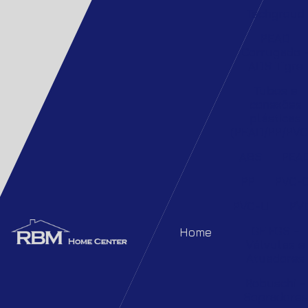
Techgroud
PEAD
Corrugado 
ADS Tigre
Tubos e
conexões
plásticas
(PEAD/PP/PVC
ABS
PEA
PP
PVC-
PVC-U
PV
GF FGS –
Home
Válvulas e
Atuadores
Robuschi –
Sopradores