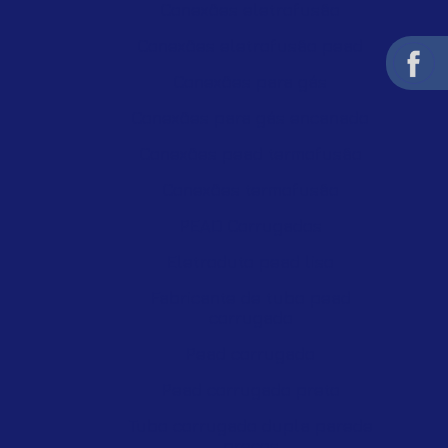
Conexões eletrofusão
Conexões eletrofusão pead
Conexões para gás
Conexões para gás encanado
Conexões pead termofusão
Conexões termofusão
PEAD Corrugados
Eletroduto pead liso
Fabricante de tubo pead
corrugado
Pead corrugado
Pead corrugado preto
Tubo corrugado dupla parede
preços