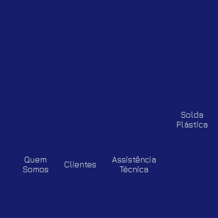
-
U)
D
Solda
Plástica
C
A3
DF
Engenharia
Quem
Assistência
Clientes
Somos
Técnica
Ambev
Embasa
ECP
Emprenge