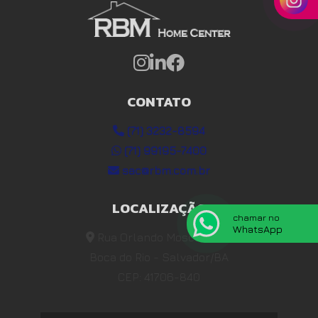
CONTATO
(71) 3232-8594
(71) 99195-7400
sac@rbm.com.br
LOCALIZAÇÃO
chamar no
WhatsApp
Rua Orlando Moscoso, 88
Boca do Rio - Salvador/BA
CEP: 41706-840