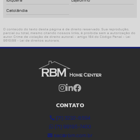
Ibiquera
Lajedinho
Catolândia
O conteúdo do texto desta página é de direito reservado. Sua reprodução,
parcial ou total, mesmo citando nossos links, é proibida sem a autorização do
autor. Crime de violação de direito autoral – artigo 184 do Código Penal –
Lei
9610/98 - Lei de direitos autorais
.
CONTATO
(71) 3232-8594
(71) 99195-7400
sac@rbm.com.br