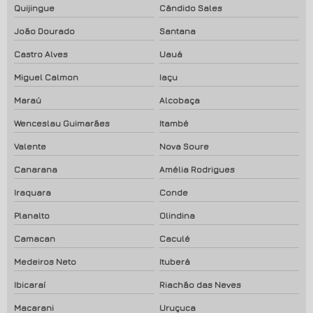
Quijingue
Cândido Sales
João Dourado
Santana
Castro Alves
Uauá
Miguel Calmon
Iaçu
Maraú
Alcobaça
Wenceslau Guimarães
Itambé
Valente
Nova Soure
Canarana
Amélia Rodrigues
Iraquara
Conde
Planalto
Olindina
Camacan
Caculé
Medeiros Neto
Ituberá
Ibicaraí
Riachão das Neves
Macarani
Uruçuca