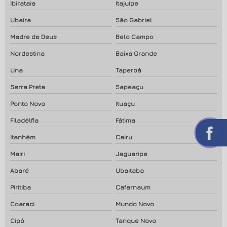
Ibirataia
Itajuípe
Ubaíra
São Gabriel
Madre de Deus
Belo Campo
Nordestina
Baixa Grande
Una
Taperoá
Serra Preta
Sapeaçu
Ponto Novo
Ituaçu
Filadélfia
Fátima
Itanhém
Cairu
Mairi
Jaguaripe
Abaré
Ubaitaba
Piritiba
Cafarnaum
Coaraci
Mundo Novo
Cipó
Tanque Novo