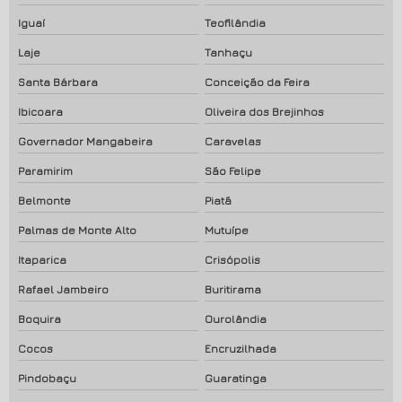
Iguaí
Teofilândia
Laje
Tanhaçu
Santa Bárbara
Conceição da Feira
Ibicoara
Oliveira dos Brejinhos
Governador Mangabeira
Caravelas
Paramirim
São Felipe
Belmonte
Piatã
Palmas de Monte Alto
Mutuípe
Itaparica
Crisópolis
Rafael Jambeiro
Buritirama
Boquira
Ourolândia
Cocos
Encruzilhada
Pindobaçu
Guaratinga