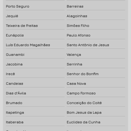
Porto Seguro
Barreiras
Jequié
Alagoinhas
Teixeira de Freitas
Simões Filho
Eunápolis
Paulo Afonso
Luís Eduardo Magalhães
Santo Antônio de Jesus
Guanambi
Valença
Jacobina
Serrinha
Irecê
Senhor do Bonfim
Candeias
Casa Nova
Dias d'Ávila
Campo Formoso
Brumado
Conceição do Coité
Itapetinga
Bom Jesus da Lapa
Itaberaba
Euclides da Cunha