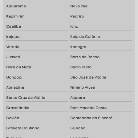
Apuarema
Nova Ibiá
Itagimirim
Pedrão
Caatiba
Ichu
Irajuba
Itaju do Colônia
Vereda
Itanagra
Jussari
Barra do Rocha
Feira da Mata
Barro Preto
Gongogi
São José da Vitória
Almadina
Firmino Alves
Santa Cruz da Vitória
Aiquara
Cravolândia
Dom Macedo Costa
Gavião
Contendas do Sincorá
Lafaiete Coutinho
Lajedão