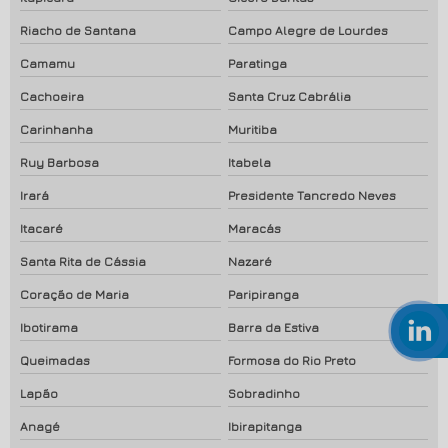
Riacho de Santana
Campo Alegre de Lourdes
Camamu
Paratinga
Cachoeira
Santa Cruz Cabrália
Carinhanha
Muritiba
Ruy Barbosa
Itabela
Irará
Presidente Tancredo Neves
Itacaré
Maracás
Santa Rita de Cássia
Nazaré
Coração de Maria
Paripiranga
Ibotirama
Barra da Estiva
Queimadas
Formosa do Rio Preto
Lapão
Sobradinho
Anagé
Ibirapitanga