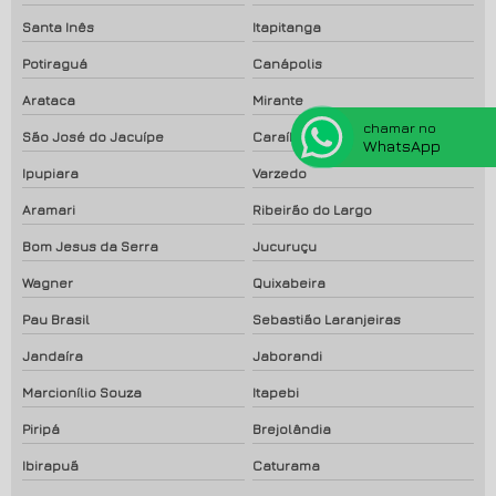
Santa Inês
Itapitanga
Potiraguá
Canápolis
Arataca
Mirante
chamar no
São José do Jacuípe
Caraíbas
WhatsApp
Ipupiara
Varzedo
Aramari
Ribeirão do Largo
Bom Jesus da Serra
Jucuruçu
Wagner
Quixabeira
Pau Brasil
Sebastião Laranjeiras
Jandaíra
Jaborandi
Marcionílio Souza
Itapebi
Piripá
Brejolândia
Ibirapuã
Caturama