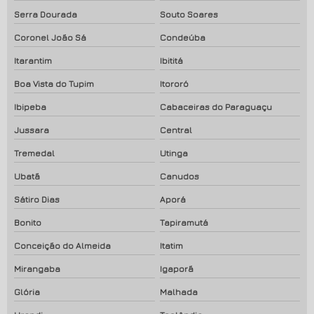
Serra Dourada
Souto Soares
Coronel João Sá
Condeúba
Itarantim
Ibititá
Boa Vista do Tupim
Itororó
Ibipeba
Cabaceiras do Paraguaçu
Jussara
Central
Tremedal
Utinga
Ubatã
Canudos
Sátiro Dias
Aporá
Bonito
Tapiramutá
Conceição do Almeida
Itatim
Mirangaba
Igaporã
Glória
Malhada