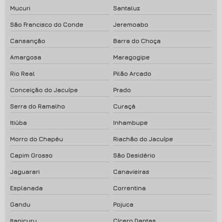
Mucuri
Santaluz
São Francisco do Conde
Jeremoabo
Cansanção
Barra do Choça
Amargosa
Maragogipe
Rio Real
Pilão Arcado
Conceição do Jacuípe
Prado
Serra do Ramalho
Curaçá
Itiúba
Inhambupe
Morro do Chapéu
Riachão do Jacuípe
Capim Grosso
São Desidério
Jaguarari
Canavieiras
Esplanada
Correntina
Gandu
Pojuca
Itapicuru
Cícero Dantas