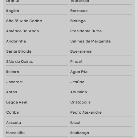
Urandi
Teolândia
Itagibá
Barrocas
São Félix do Coribe
Biritinga
América Dourada
Presidente Dutra
Andorinha
Salinas da Margarida
Santa Brígida
Buerarema
Sítio do Quinto
Pindaí
Ibitiara
Água Fria
Jacaraci
Jitaúna
Antas
Adustina
Lagoa Real
Cristópolis
Coribe
Pedro Alexandre
Aracatu
Ibicuí
Mansidão
Ibipitanga