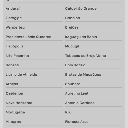
Andaraí
Caldeirão Grande
Cotegipe
Candiba
Wanderley
Brejões
Presidente Jânio Quadros
Itaguaçu da Bahia
Heliópolis
Mucugê
Nilo Peçanha
Tabocas do Brejo Velho
Banzaê
Dom Basílio
Licínio de Almeida
Brotas de Macaúbas
Araçás
Saubara
Caetanos
Aurelino Leal
Novo Horizonte
Antônio Cardoso
Mortugaba
Iuiu
Milagres
Floresta Azul