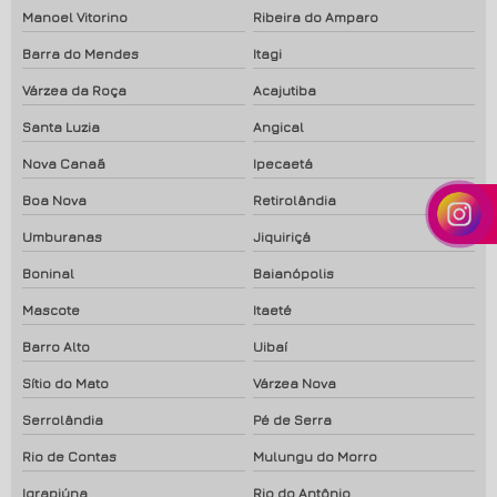
Manoel Vitorino
Ribeira do Amparo
Barra do Mendes
Itagi
Várzea da Roça
Acajutiba
Santa Luzia
Angical
Nova Canaã
Ipecaetá
Boa Nova
Retirolândia
Umburanas
Jiquiriçá
Boninal
Baianópolis
Mascote
Itaeté
Barro Alto
Uibaí
Sítio do Mato
Várzea Nova
Serrolândia
Pé de Serra
Rio de Contas
Mulungu do Morro
Igrapiúna
Rio do Antônio