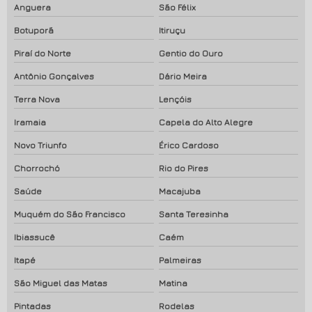
Anguera
São Félix
Botuporã
Itiruçu
Piraí do Norte
Gentio do Ouro
Antônio Gonçalves
Dário Meira
Terra Nova
Lençóis
Iramaia
Capela do Alto Alegre
Novo Triunfo
Érico Cardoso
Chorrochó
Rio do Pires
Saúde
Macajuba
Muquém do São Francisco
Santa Teresinha
Ibiassucê
Caém
Itapé
Palmeiras
São Miguel das Matas
Matina
Pintadas
Rodelas