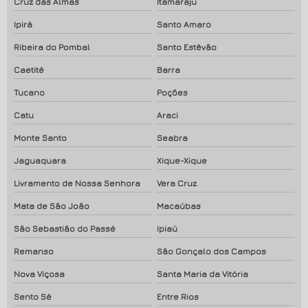
Cruz das Almas
Itamaraju
Ipirá
Santo Amaro
Ribeira do Pombal
Santo Estêvão
Caetité
Barra
Tucano
Poções
Catu
Araci
Monte Santo
Seabra
Jaguaquara
Xique-Xique
Livramento de Nossa Senhora
Vera Cruz
Mata de São João
Macaúbas
São Sebastião do Passé
Ipiaú
Remanso
São Gonçalo dos Campos
Nova Viçosa
Santa Maria da Vitória
Sento Sé
Entre Rios