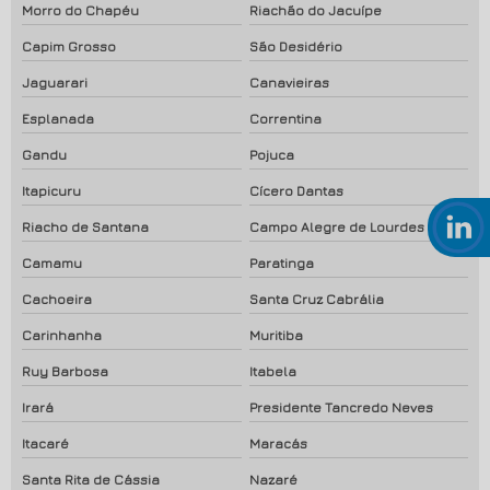
Morro do Chapéu
Riachão do Jacuípe
Capim Grosso
São Desidério
Jaguarari
Canavieiras
Esplanada
Correntina
Gandu
Pojuca
Itapicuru
Cícero Dantas
Riacho de Santana
Campo Alegre de Lourdes
Camamu
Paratinga
Cachoeira
Santa Cruz Cabrália
Carinhanha
Muritiba
Ruy Barbosa
Itabela
Irará
Presidente Tancredo Neves
Itacaré
Maracás
Santa Rita de Cássia
Nazaré