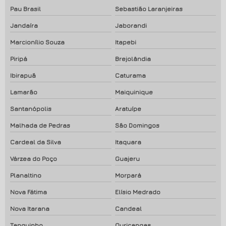
Pau Brasil
Sebastião Laranjeiras
Jandaíra
Jaborandi
Marcionílio Souza
Itapebi
Piripá
Brejolândia
Ibirapuã
Caturama
Lamarão
Maiquinique
Santanópolis
Aratuípe
Malhada de Pedras
São Domingos
Cardeal da Silva
Itaquara
Várzea do Poço
Guajeru
Planaltino
Morpará
Nova Fátima
Elísio Medrado
Nova Itarana
Candeal
Tanquinho
Ouriçangas