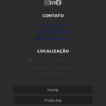
CONTATO
(71) 3232-8594
(71) 99195-7400
sac@rbm.com.br
LOCALIZAÇÃO
Rua Orlando Moscoso, 88
Boca do Rio - Salvador/BA
CEP: 41706-840
Home
Produtos