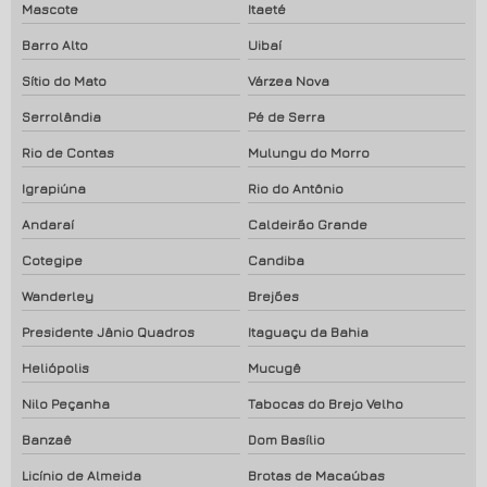
Mascote
Itaeté
Barro Alto
Uibaí
Sítio do Mato
Várzea Nova
Serrolândia
Pé de Serra
Rio de Contas
Mulungu do Morro
Igrapiúna
Rio do Antônio
Andaraí
Caldeirão Grande
Cotegipe
Candiba
Wanderley
Brejões
Presidente Jânio Quadros
Itaguaçu da Bahia
Heliópolis
Mucugê
Nilo Peçanha
Tabocas do Brejo Velho
Banzaê
Dom Basílio
Licínio de Almeida
Brotas de Macaúbas