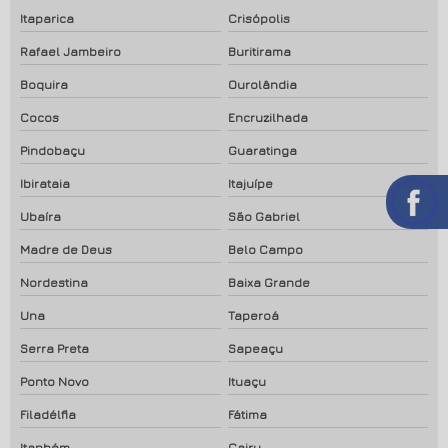
Itaparica
Crisópolis
Rafael Jambeiro
Buritirama
Boquira
Ourolândia
Cocos
Encruzilhada
Pindobaçu
Guaratinga
Ibirataia
Itajuípe
Ubaíra
São Gabriel
Madre de Deus
Belo Campo
Nordestina
Baixa Grande
Una
Taperoá
Serra Preta
Sapeaçu
Ponto Novo
Ituaçu
Filadélfia
Fátima
Itanhém
Cairu