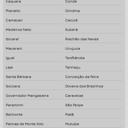
Iraquara
Conde
Planalto
Olindina
Camacan
Caculé
Medeiros Neto
Ituberá
Ibicaraí
Riachão das Neves
Macarani
Uruçuca
Iguaí
Teofilândia
Laje
Tanhaçu
Santa Bárbara
Conceição da Feira
Ibicoara
Oliveira dos Brejinhos
Governador Mangabeira
Caravelas
Paramirim
São Felipe
Belmonte
Piatã
Palmas de Monte Alto
Mutuípe