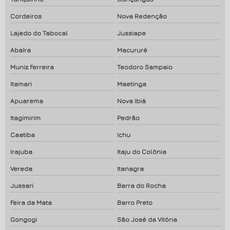
Cordeiros
Nova Redenção
Lajedo do Tabocal
Jussiape
Abaíra
Macururé
Muniz Ferreira
Teodoro Sampaio
Itamari
Maetinga
Apuarema
Nova Ibiá
Itagimirim
Pedrão
Caatiba
Ichu
Irajuba
Itaju do Colônia
Vereda
Itanagra
Jussari
Barra do Rocha
Feira da Mata
Barro Preto
Gongogi
São José da Vitória