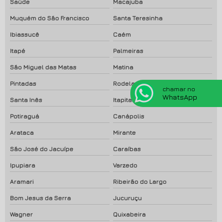
Saúde
Macajuba
Muquém do São Francisco
Santa Teresinha
Ibiassucê
Caém
Itapé
Palmeiras
São Miguel das Matas
Matina
Pintadas
Rodelas
chamar no
WhatsApp
Santa Inês
Itapitanga
Potiraguá
Canápolis
Arataca
Mirante
São José do Jacuípe
Caraíbas
Ipupiara
Varzedo
Aramari
Ribeirão do Largo
Bom Jesus da Serra
Jucuruçu
Wagner
Quixabeira