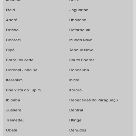
Mairi
Jaguaripe
Abaré
Ubaitaba
Piritiba
Cafarnaum
Coaraci
Mundo Novo
Cipó
Tanque Novo
Serra Dourada
Souto Soares
Coronel João Sá
Condeúba
Itarantim
Ibititá
Boa Vista do Tupim
Itororó
Ibipeba
Cabaceiras do Paraguaçu
Jussara
Central
Tremedal
Utinga
Ubatã
Canudos