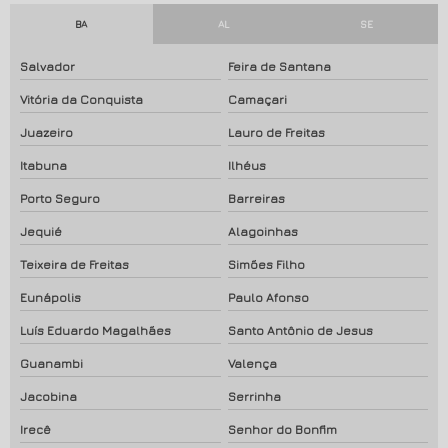
BA
AL
SE
Salvador
Feira de Santana
Vitória da Conquista
Camaçari
Juazeiro
Lauro de Freitas
Itabuna
Ilhéus
Porto Seguro
Barreiras
Jequié
Alagoinhas
Teixeira de Freitas
Simões Filho
Eunápolis
Paulo Afonso
Luís Eduardo Magalhães
Santo Antônio de Jesus
Guanambi
Valença
Jacobina
Serrinha
Irecê
Senhor do Bonfim