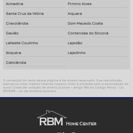
Almadina
Firmino Alves
Santa Cruz da Vitória
Aiquara
Cravolândia
Dom Macedo Costa
Gavião
Contendas do Sincorá
Lafaiete Coutinho
Lajedão
Ibiquera
Lajedinho
Catolândia
O conteúdo do texto desta página é de direito reservado. Sua reprodução,
parcial ou total, mesmo citando nossos links, é proibida sem a autorização do
autor. Crime de violação de direito autoral – artigo 184 do Código Penal –
Lei
9610/98 - Lei de direitos autorais
.