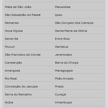
Mata de São João
Macaúbas
São Sebastião do Passé
Ipiaú
Remanso
São Gonçalo dos Campos
Nova Viçosa
Santa Maria da Vitória
Sento Sé
Entre Rios
Mucuri
Santaluz
São Francisco do Conde
Jeremoabo
Cansanção
Barra do Choça
Amargosa
Maragogipe
Rio Real
Pilão Arcado
Conceição do Jacuípe
Prado
Serra do Ramalho
Curaçá
Itiúba
Inhambupe