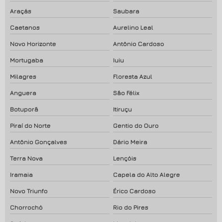
Araçás
Saubara
Caetanos
Aurelino Leal
Novo Horizonte
Antônio Cardoso
Mortugaba
Iuiu
Milagres
Floresta Azul
Anguera
São Félix
Botuporã
Itiruçu
Piraí do Norte
Gentio do Ouro
Antônio Gonçalves
Dário Meira
Terra Nova
Lençóis
Iramaia
Capela do Alto Alegre
Novo Triunfo
Érico Cardoso
Chorrochó
Rio do Pires