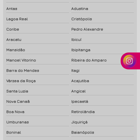
Antas
Adustina
Lagoa Real
Cristópolis
Coribe
Pedro Alexandre
Aracatu
Ibicuí
Mansidão
Ibipitanga
Manoel Vitorino
Ribeira do Amparo
Barra do Mendes
Itagi
Várzea da Roça
Acajutiba
Santa Luzia
Angical
Nova Canaã
Ipecaetá
Boa Nova
Retirolândia
Umburanas
Jiquiriçá
Boninal
Baianópolis