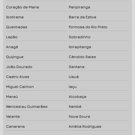
Coração de Maria
Paripiranga
Ibotirama
Barra da Estiva
Queimadas
Formosa do Rio Preto
Lapão
Sobradinho
Anagé
Ibirapitanga
Quijingue
Cândido Sales
João Dourado
Santana
Castro Alves
Uauá
Miguel Calmon
Iaçu
Maraú
Alcobaça
Wenceslau Guimarães
Itambé
Valente
Nova Soure
Canarana
Amélia Rodrigues