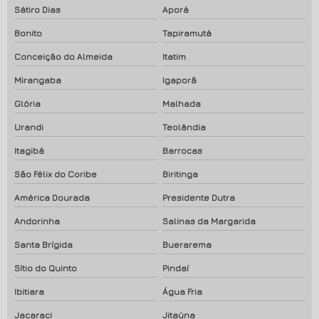
Sátiro Dias
Aporá
Bonito
Tapiramutá
Conceição do Almeida
Itatim
Mirangaba
Igaporã
Glória
Malhada
Urandi
Teolândia
Itagibá
Barrocas
São Félix do Coribe
Biritinga
América Dourada
Presidente Dutra
Andorinha
Salinas da Margarida
Santa Brígida
Buerarema
Sítio do Quinto
Pindaí
Ibitiara
Água Fria
Jacaraci
Jitaúna