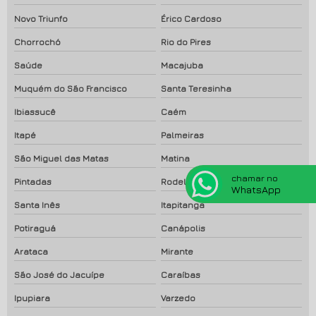
Novo Triunfo
Érico Cardoso
Chorrochó
Rio do Pires
Saúde
Macajuba
Muquém do São Francisco
Santa Teresinha
Ibiassucê
Caém
Itapé
Palmeiras
São Miguel das Matas
Matina
chamar no
Pintadas
Rodelas
WhatsApp
Santa Inês
Itapitanga
Potiraguá
Canápolis
Arataca
Mirante
São José do Jacuípe
Caraíbas
Ipupiara
Varzedo