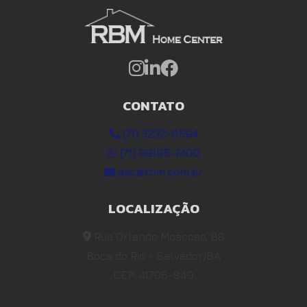
CONTATO
(71) 3232-8594
(71) 99195-7400
sac@rbm.com.br
LOCALIZAÇÃO
Rua Orlando Moscoso, 88
Boca do Rio - Salvador/BA
CEP: 41706-840