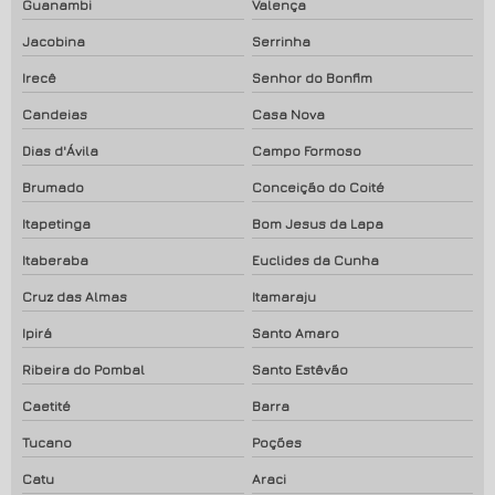
Guanambi
Valença
Jacobina
Serrinha
Irecê
Senhor do Bonfim
Candeias
Casa Nova
Dias d'Ávila
Campo Formoso
Brumado
Conceição do Coité
Itapetinga
Bom Jesus da Lapa
Itaberaba
Euclides da Cunha
Cruz das Almas
Itamaraju
Ipirá
Santo Amaro
Ribeira do Pombal
Santo Estêvão
Caetité
Barra
Tucano
Poções
Catu
Araci