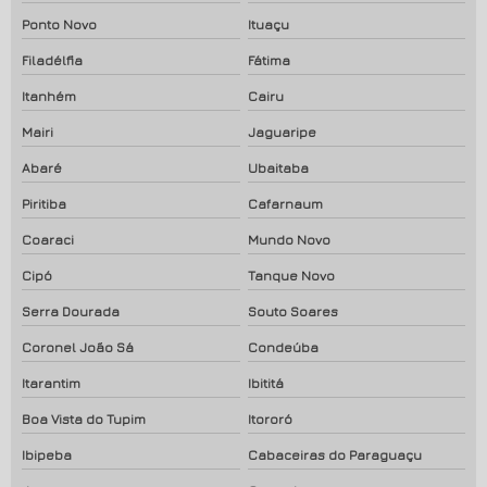
Ponto Novo
Ituaçu
Filadélfia
Fátima
Itanhém
Cairu
Mairi
Jaguaripe
Abaré
Ubaitaba
Piritiba
Cafarnaum
Coaraci
Mundo Novo
Cipó
Tanque Novo
Serra Dourada
Souto Soares
Coronel João Sá
Condeúba
Itarantim
Ibititá
Boa Vista do Tupim
Itororó
Ibipeba
Cabaceiras do Paraguaçu