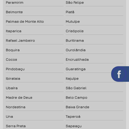
Paramirim
São Felipe
Belmonte
Piatã
Palmas de Monte Alto
Mutuípe
Itaparica
Crisópolis
Rafael Jambeiro
Buritirama
Boquira
Ourolândia
Cocos
Encruzilhada
Pindobaçu
Guaratinga
Ibirataia
Itajuípe
Ubaíra
São Gabriel
Madre de Deus
Belo Campo
Nordestina
Baixa Grande
Una
Taperoá
Serra Preta
Sapeaçu