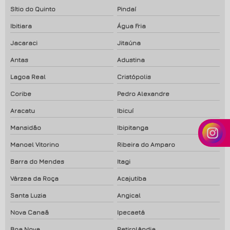
Sítio do Quinto
Pindaí
Ibitiara
Água Fria
Jacaraci
Jitaúna
Antas
Adustina
Lagoa Real
Cristópolis
Coribe
Pedro Alexandre
Aracatu
Ibicuí
Mansidão
Ibipitanga
Manoel Vitorino
Ribeira do Amparo
Barra do Mendes
Itagi
Várzea da Roça
Acajutiba
Santa Luzia
Angical
Nova Canaã
Ipecaetá
Boa Nova
Retirolândia