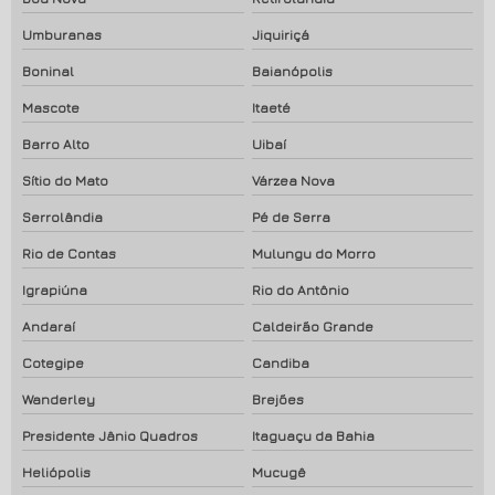
Umburanas
Jiquiriçá
Boninal
Baianópolis
Mascote
Itaeté
Barro Alto
Uibaí
Sítio do Mato
Várzea Nova
Serrolândia
Pé de Serra
Rio de Contas
Mulungu do Morro
Igrapiúna
Rio do Antônio
Andaraí
Caldeirão Grande
Cotegipe
Candiba
Wanderley
Brejões
Presidente Jânio Quadros
Itaguaçu da Bahia
Heliópolis
Mucugê