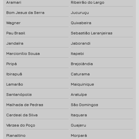
Aramari
Ribeirão do Largo
Bom Jesus da Serra
Jucuruçu
Wagner
Quixabeira
Pau Brasil
Sebastião Laranjeiras
Jandaíra
Jaborandi
Marcionílio Souza
Itapebi
Piripá
Brejolândia
Ibirapuã
Caturama
Lamarão
Maiquinique
Santanópolis
Aratuípe
Malhada de Pedras
São Domingos
Cardeal da Silva
Itaquara
Várzea do Poço
Guajeru
Planaltino
Morpará