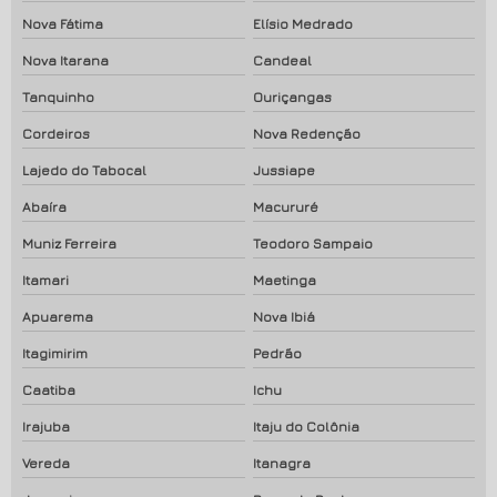
Nova Fátima
Elísio Medrado
Nova Itarana
Candeal
Tanquinho
Ouriçangas
Cordeiros
Nova Redenção
Lajedo do Tabocal
Jussiape
Abaíra
Macururé
Muniz Ferreira
Teodoro Sampaio
Itamari
Maetinga
Apuarema
Nova Ibiá
Itagimirim
Pedrão
Caatiba
Ichu
Irajuba
Itaju do Colônia
Vereda
Itanagra