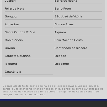
Jussari
Barra do Rocha
Feira da Mata
Barro Preto
Gongogi
São José da Vitória
Almadina
Firmino Alves
Santa Cruz da Vitória
Aiquara
Cravolândia
Dom Macedo Costa
Gavião
Contendas do Sincorá
Lafaiete Coutinho
Lajedão
Ibiquera
Lajedinho
Catolândia
O conteúdo do texto desta página é de direito reservado. Sua reprodução,
parcial ou total, mesmo citando nossos links, é proibida sem a autorização do
autor. Crime de violação de direito autoral – artigo 184 do Código Penal –
Lei
9610/98 - Lei de direitos autorais
.