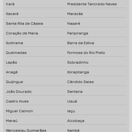
Irará
Presidente Tancredo Neves
Itacaré
Maracás
Santa Rita de Cássia
Nazaré
Coração de Maria
Paripiranga
Ibotirama
Barra da Estiva
Queimadas
Formosa do Rio Preto
Lapão
Sobradinho
Anagé
Ibirapitanga
Quijingue
Cândido Sales
João Dourado
Santana
Castro Alves
Uauá
Miguel Calmon
Iaçu
Maraú
Alcobaça
Wenceslau Guimarães
Itambé