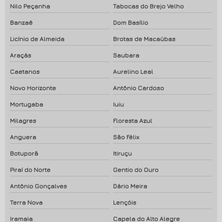
Nilo Peçanha
Tabocas do Brejo Velho
Banzaê
Dom Basílio
Licínio de Almeida
Brotas de Macaúbas
Araçás
Saubara
Caetanos
Aurelino Leal
Novo Horizonte
Antônio Cardoso
Mortugaba
Iuiu
Milagres
Floresta Azul
Anguera
São Félix
Botuporã
Itiruçu
Piraí do Norte
Gentio do Ouro
Antônio Gonçalves
Dário Meira
Terra Nova
Lençóis
Iramaia
Capela do Alto Alegre