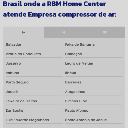
Brasil onde a RBM Home Center
atende Empresa compressor de ar:
BA
AL
SE
Salvador
Feira de Santana
Vitória da Conquista
Camaçari
Juazeiro
Lauro de Freitas
Itabuna
Ilhéus
Porto Seguro
Barreiras
Jequié
Alagoinhas
Teixeira de Freitas
Simões Filho
Eunápolis
Paulo Afonso
Luís Eduardo Magalhães
Santo Antônio de Jesus