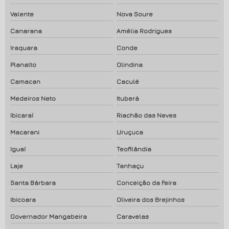
Valente
Nova Soure
Canarana
Amélia Rodrigues
Iraquara
Conde
Planalto
Olindina
Camacan
Caculé
Medeiros Neto
Ituberá
Ibicaraí
Riachão das Neves
Macarani
Uruçuca
Iguaí
Teofilândia
Laje
Tanhaçu
Santa Bárbara
Conceição da Feira
Ibicoara
Oliveira dos Brejinhos
Governador Mangabeira
Caravelas