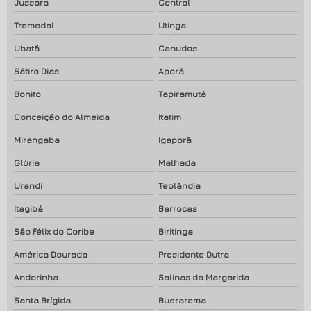
Jussara
Central
Tremedal
Utinga
Ubatã
Canudos
Sátiro Dias
Aporá
Bonito
Tapiramutá
Conceição do Almeida
Itatim
Mirangaba
Igaporã
Glória
Malhada
Urandi
Teolândia
Itagibá
Barrocas
São Félix do Coribe
Biritinga
América Dourada
Presidente Dutra
Andorinha
Salinas da Margarida
Santa Brígida
Buerarema