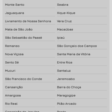
Monte Santo
Seabra
Jaguaquara
Xique-Xique
Livramento de Nossa Senhora
Vera Cruz
Mata de São João
Macaúbas
São Sebastião do Passé
Ipiaú
Remanso
São Gonçalo dos Campos
Nova Viçosa
Santa Maria da Vitória
Sento Sé
Entre Rios
Mucuri
Santaluz
São Francisco do Conde
Jeremoabo
Cansanção
Barra do Choça
Amargosa
Maragogipe
Rio Real
Pilão Arcado
Conceição do Jacuípe
Prado