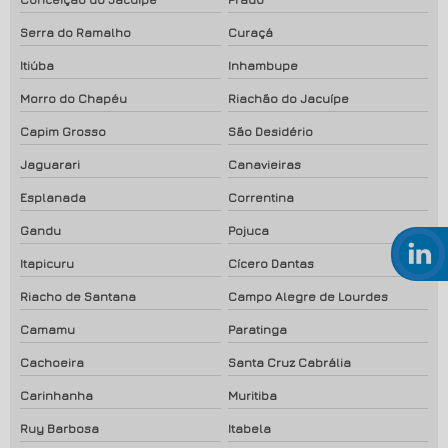
Serra do Ramalho
Curaçá
Itiúba
Inhambupe
Morro do Chapéu
Riachão do Jacuípe
Capim Grosso
São Desidério
Jaguarari
Canavieiras
Esplanada
Correntina
Gandu
Pojuca
Itapicuru
Cícero Dantas
Riacho de Santana
Campo Alegre de Lourdes
Camamu
Paratinga
Cachoeira
Santa Cruz Cabrália
Carinhanha
Muritiba
Ruy Barbosa
Itabela