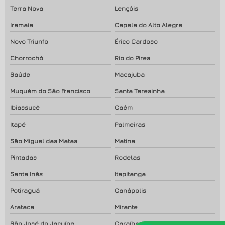
Terra Nova
Lençóis
Iramaia
Capela do Alto Alegre
Novo Triunfo
Érico Cardoso
Chorrochó
Rio do Pires
Saúde
Macajuba
Muquém do São Francisco
Santa Teresinha
Ibiassucê
Caém
Itapé
Palmeiras
São Miguel das Matas
Matina
Pintadas
Rodelas
Santa Inês
Itapitanga
Potiraguá
Canápolis
Arataca
Mirante
São José do Jacuípe
Caraíbas