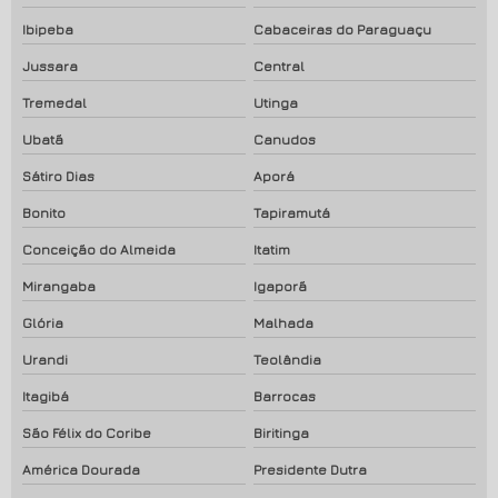
Ibipeba
Cabaceiras do Paraguaçu
Jussara
Central
Tremedal
Utinga
Ubatã
Canudos
Sátiro Dias
Aporá
Bonito
Tapiramutá
Conceição do Almeida
Itatim
Mirangaba
Igaporã
Glória
Malhada
Urandi
Teolândia
Itagibá
Barrocas
São Félix do Coribe
Biritinga
América Dourada
Presidente Dutra