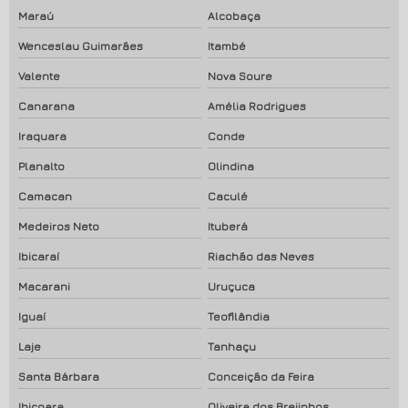
Maraú
Alcobaça
Wenceslau Guimarães
Itambé
Valente
Nova Soure
Canarana
Amélia Rodrigues
Iraquara
Conde
Planalto
Olindina
Camacan
Caculé
Medeiros Neto
Ituberá
Ibicaraí
Riachão das Neves
Macarani
Uruçuca
Iguaí
Teofilândia
Laje
Tanhaçu
Santa Bárbara
Conceição da Feira
Ibicoara
Oliveira dos Brejinhos