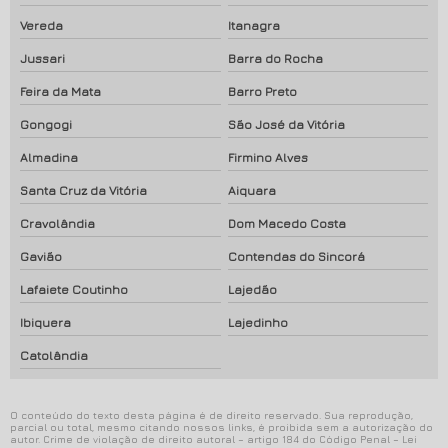
Vereda
Itanagra
Jussari
Barra do Rocha
Feira da Mata
Barro Preto
Gongogi
São José da Vitória
Almadina
Firmino Alves
Santa Cruz da Vitória
Aiquara
Cravolândia
Dom Macedo Costa
Gavião
Contendas do Sincorá
Lafaiete Coutinho
Lajedão
Ibiquera
Lajedinho
Catolândia
O conteúdo do texto desta página é de direito reservado. Sua reprodução,
parcial ou total, mesmo citando nossos links, é proibida sem a autorização do
autor. Crime de violação de direito autoral – artigo 184 do Código Penal –
Lei