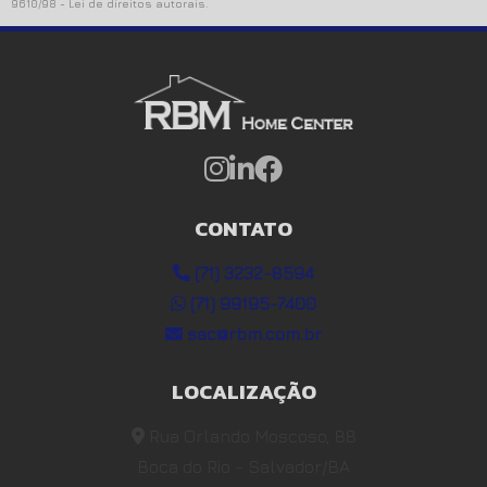
9610/98 - Lei de direitos autorais
.
CONTATO
(71) 3232-8594
(71) 99195-7400
sac@rbm.com.br
LOCALIZAÇÃO
Rua Orlando Moscoso, 88
Boca do Rio - Salvador/BA