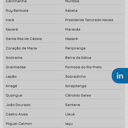
Carinhanha
Muritiba
Ruy Barbosa
Itabela
Irará
Presidente Tancredo Neves
Itacaré
Maracás
Santa Rita de Cássia
Nazaré
Coração de Maria
Paripiranga
Ibotirama
Barra da Estiva
Queimadas
Formosa do Rio Preto
Lapão
Sobradinho
Anagé
Ibirapitanga
Quijingue
Cândido Sales
João Dourado
Santana
Castro Alves
Uauá
Miguel Calmon
Iaçu