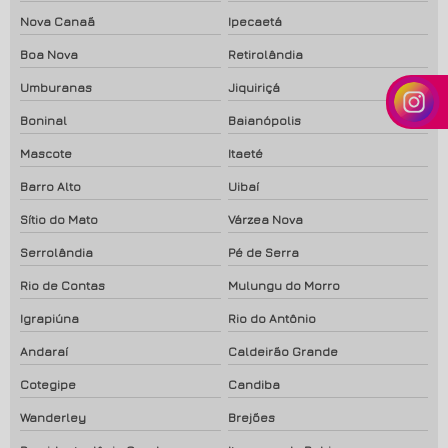
Nova Canaã
Ipecaetá
Boa Nova
Retirolândia
Umburanas
Jiquiriçá
Boninal
Baianópolis
Mascote
Itaeté
Barro Alto
Uibaí
Sítio do Mato
Várzea Nova
Serrolândia
Pé de Serra
Rio de Contas
Mulungu do Morro
Igrapiúna
Rio do Antônio
Andaraí
Caldeirão Grande
Cotegipe
Candiba
Wanderley
Brejões