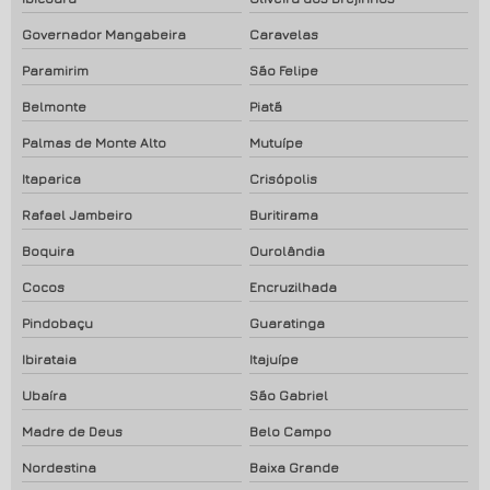
Governador Mangabeira
Caravelas
Paramirim
São Felipe
Belmonte
Piatã
Palmas de Monte Alto
Mutuípe
Itaparica
Crisópolis
Rafael Jambeiro
Buritirama
Boquira
Ourolândia
Cocos
Encruzilhada
Pindobaçu
Guaratinga
Ibirataia
Itajuípe
Ubaíra
São Gabriel
Madre de Deus
Belo Campo
Nordestina
Baixa Grande