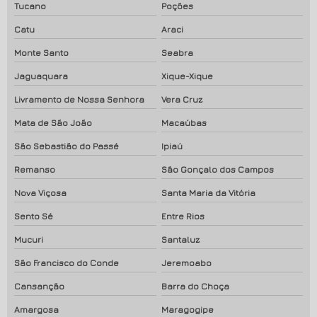
Tucano
Poções
Catu
Araci
Monte Santo
Seabra
Jaguaquara
Xique-Xique
Livramento de Nossa Senhora
Vera Cruz
Mata de São João
Macaúbas
São Sebastião do Passé
Ipiaú
Remanso
São Gonçalo dos Campos
Nova Viçosa
Santa Maria da Vitória
Sento Sé
Entre Rios
Mucuri
Santaluz
São Francisco do Conde
Jeremoabo
Cansanção
Barra do Choça
Amargosa
Maragogipe