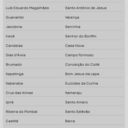
Luís Eduardo Magalhães
Santo Antônio de Jesus
Guanambi
Valença
Jacobina
Serrinha
Irecê
Senhor do Bonfim
Candeias
Casa Nova
Dias d'Ávila
Campo Formoso
Brumado
Conceição do Coité
Itapetinga
Bom Jesus da Lapa
Itaberaba
Euclides da Cunha
Cruz das Almas
Itamaraju
Ipirá
Santo Amaro
Ribeira do Pombal
Santo Estêvão
Caetité
Barra