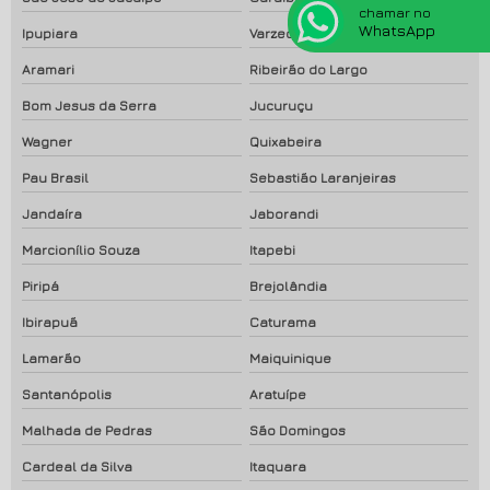
chamar no
WhatsApp
Ipupiara
Varzedo
Aramari
Ribeirão do Largo
Bom Jesus da Serra
Jucuruçu
Wagner
Quixabeira
Pau Brasil
Sebastião Laranjeiras
Jandaíra
Jaborandi
Marcionílio Souza
Itapebi
Piripá
Brejolândia
Ibirapuã
Caturama
Lamarão
Maiquinique
Santanópolis
Aratuípe
Malhada de Pedras
São Domingos
Cardeal da Silva
Itaquara