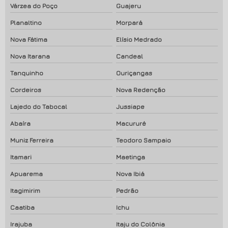
Várzea do Poço
Guajeru
Planaltino
Morpará
Nova Fátima
Elísio Medrado
Nova Itarana
Candeal
Tanquinho
Ouriçangas
Cordeiros
Nova Redenção
Lajedo do Tabocal
Jussiape
Abaíra
Macururé
Muniz Ferreira
Teodoro Sampaio
Itamari
Maetinga
Apuarema
Nova Ibiá
Itagimirim
Pedrão
Caatiba
Ichu
Irajuba
Itaju do Colônia