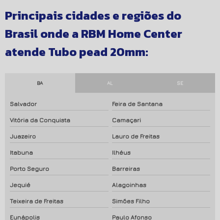
Principais cidades e regiões do
Brasil onde a RBM Home Center
atende Tubo pead 20mm:
BA
AL
SE
Salvador
Feira de Santana
Vitória da Conquista
Camaçari
Juazeiro
Lauro de Freitas
Itabuna
Ilhéus
Porto Seguro
Barreiras
Jequié
Alagoinhas
Teixeira de Freitas
Simões Filho
Eunápolis
Paulo Afonso