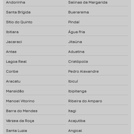
Andorinha
Salinas da Margarida
Santa Brígida
Buerarema
Sítio do Quinto
Pindaí
Ibitiara
Água Fria
Jacaraci
Jitaúna
Antas
Adustina
Lagoa Real
Cristópolis
Coribe
Pedro Alexandre
Aracatu
Ibicuí
Mansidão
Ibipitanga
Manoel Vitorino
Ribeira do Amparo
Barra do Mendes
Itagi
Várzea da Roça
Acajutiba
Santa Luzia
Angical