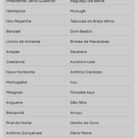
Presidente Jânio Quadros
Itaguaçu da Bahia
Heliópolis
Mucugê
Nilo Peçanha
Tabocas do Brejo Velho
Banzaê
Dom Basílio
Licínio de Almeida
Brotas de Macaúbas
Araçás
Saubara
Caetanos
Aurelino Leal
Novo Horizonte
Antônio Cardoso
Mortugaba
Iuiu
Milagres
Floresta Azul
Anguera
São Félix
Botuporã
Itiruçu
Piraí do Norte
Gentio do Ouro
Antônio Gonçalves
Dário Meira