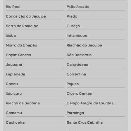
Rio Real
Pilão Arcado
Conceição do Jacuípe
Prado
Serra do Ramalho
Curaçá
Itiúba
Inhambupe
Morro do Chapéu
Riachão do Jacuípe
Capim Grosso
São Desidério
Jaguarari
Canavieiras
Esplanada
Correntina
Gandu
Pojuca
Itapicuru
Cícero Dantas
Riacho de Santana
Campo Alegre de Lourdes
Camamu
Paratinga
Cachoeira
Santa Cruz Cabrália