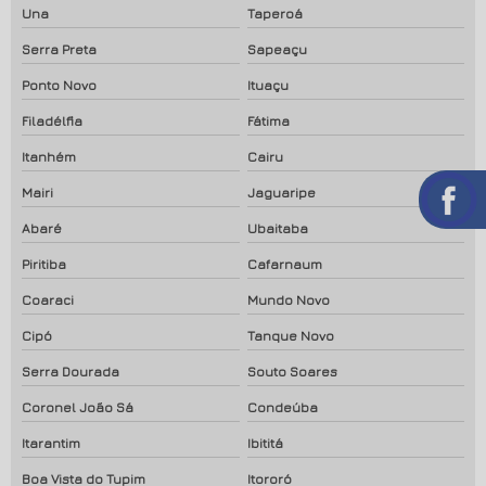
Una
Taperoá
Serra Preta
Sapeaçu
Ponto Novo
Ituaçu
Filadélfia
Fátima
Itanhém
Cairu
Mairi
Jaguaripe
Abaré
Ubaitaba
Piritiba
Cafarnaum
Coaraci
Mundo Novo
Cipó
Tanque Novo
Serra Dourada
Souto Soares
Coronel João Sá
Condeúba
Itarantim
Ibititá
Boa Vista do Tupim
Itororó