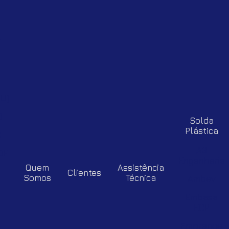
-
U)
D
Solda
Plástica
C
A3
DF
Engenharia
Quem
Assistência
Clientes
Somos
Técnica
Ambev
Embasa
ECP
Emprenge