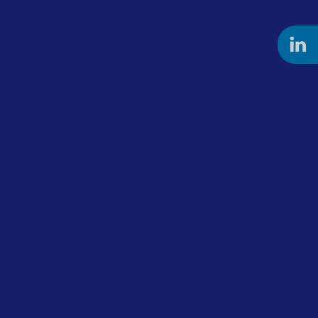
Empresas de compressores
industriais
Linha de ar comprimido
Linha de ar comprimido industrial
Projeto linha de ar comprimido
Quanto custa um compressor de
ar
Secador de linha de ar comprimido
Sistema de vácuo
Sistema de vácuo industrial
Sistema de vácuo para transporte
Conexões
Conexão pead eletrofusão