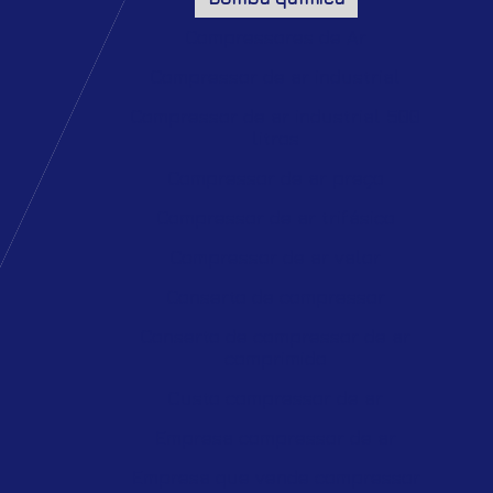
Compressores de Ar
Compressor de ar industrial
Compressor de ar industrial 500
litros
Compressor de ar preço
Compressor de ar trifásico
Compressor de ar valor
Conserto de compressor
Conserto de compressor de ar
comprimido
Custo compressor de ar
Empresa compressor de ar
Empresa que vende compressor