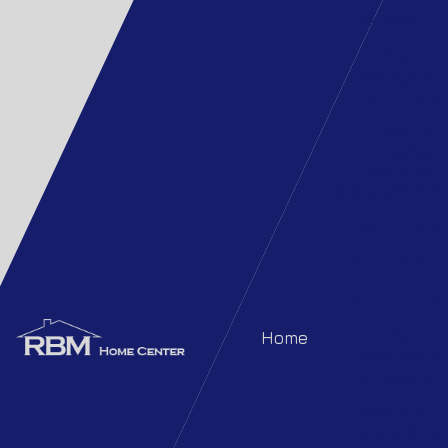
Techgroud
PEAD
Corrugado 
ADS Tigre
Tubos e
conexões
plásticas
(PEAD/PP/PVC
ABS
PEA
PP
PVC-
PVC-U
PV
GF FGS –
Home
Válvulas e
Atuadores
Robuschi –
Sopradores