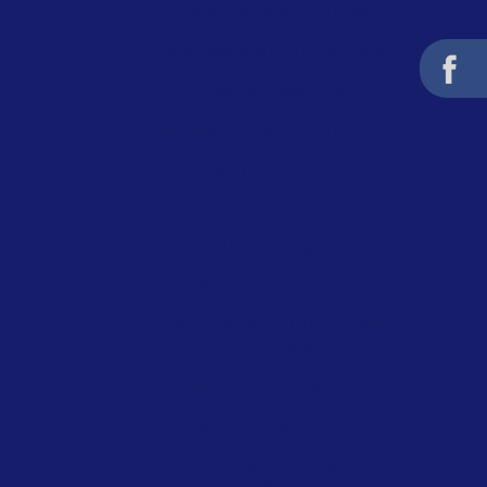
Conexões eletrofusão
Conexões eletrofusão pead
Conexões para gás
Conexões para gás encanado
Conexões pead termofusão
Conexões termofusão
PEAD Corrugados
Eletroduto pead liso
Fabricante de tubo pead
corrugado
Pead corrugado
Pead corrugado preto
Tubo corrugado dupla parede
preços