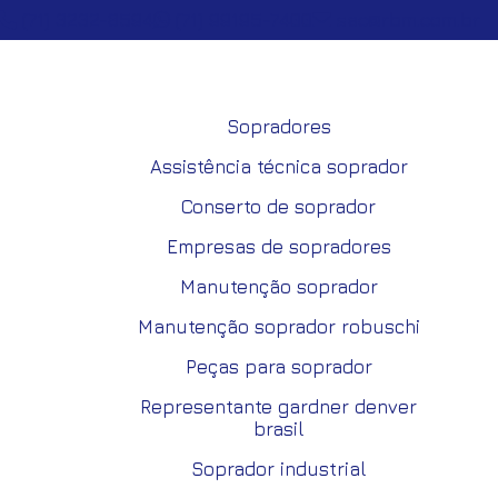
(71) 3232-8594
(71) 99195-7400
sac@rbm.com.br
Sopradores
Assistência técnica soprador
Conserto de soprador
Empresas de sopradores
Manutenção soprador
Manutenção soprador robuschi
Peças para soprador
Representante gardner denver
brasil
Soprador industrial