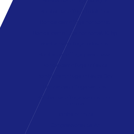
Bomba centrífuga de água
Bomba centrífuga hidráulica
Bomba centrífuga horizontal
Bomba centrífuga horizontal 10 hp
Bomba centrifuga industrial
Bomba centrífuga para diesel
Bomba centrífuga trifásica
Bomba centrifuga trifásica 3cv
Bomba centrífuga vertical
Bomba centrífuga vertical tipo
turbina
Bomba química
Compressores de Ar