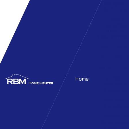
Corrugado 
ADS Tigre
Tubos e
conexões
plásticas
(PEAD/PP/PVC
ABS
PEA
PP
PVC-
PVC-U
PV
GF FGS –
Home
Válvulas e
Atuadores
Robuschi –
Sopradores
Bombas de
vácuo, palet
e parafuso