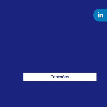
Linha de ar comprimido
Linha de ar comprimido industrial
Projeto linha de ar comprimido
Quanto custa um compressor de
ar
Secador de linha de ar comprimido
Sistema de vácuo
Sistema de vácuo industrial
Sistema de vácuo para transporte
Conexões
Conexão pead eletrofusão
Conexões eletrofusão
Conexões eletrofusão pead