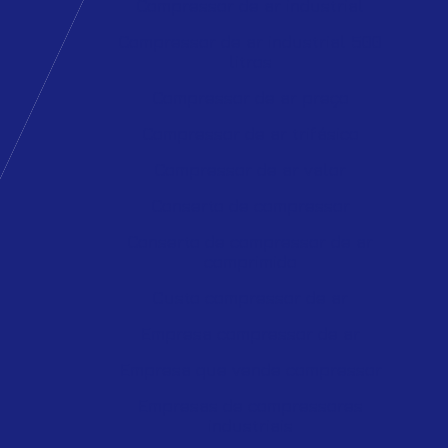
Compressor de ar industrial
Compressor de ar industrial 500
litros
Compressor de ar preço
Compressor de ar trifásico
Compressor de ar valor
Conserto de compressor
Conserto de compressor de ar
comprimido
Custo compressor de ar
Empresa compressor de ar
Empresa que vende compressor
Empresas de compressores
industriais