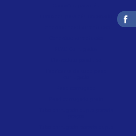
Conexões para gás
Conexões para gás encanado
Conexões pead termofusão
Conexões termofusão
PEAD Corrugados
Eletroduto pead liso
Fabricante de tubo pead
corrugado
Pead corrugado
Pead corrugado preto
Tubo corrugado dupla parede
preços
Tubo corrugado parede dupla