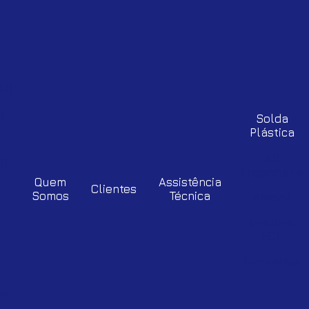
-
U)
D
Solda
Plástica
C
A3
DF
Engenharia
Quem
Assistência
Clientes
Somos
Técnica
Ambev
Embasa
ECP
Emprenge
as